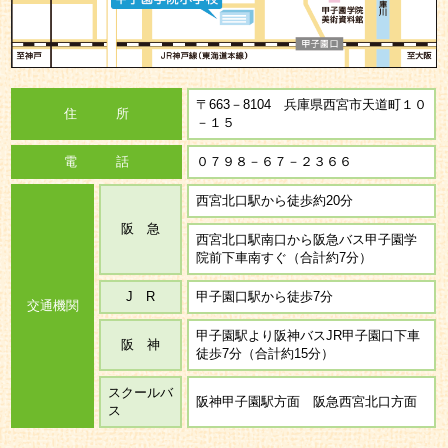
〒663－8104 兵庫県西宮市天道町１０
住 所
－１５
電 話
０７９８－６７－２３６６
西宮北口駅から徒歩約20分
阪 急
西宮北口駅南口から阪急バス甲子園学
院前下車南すぐ（合計約7分）
J R
甲子園口駅から徒歩7分
交通機関
甲子園駅より阪神バスJR甲子園口下車
阪 神
徒歩7分（合計約15分）
スクールバ
阪神甲子園駅方面 阪急西宮北口方面
ス